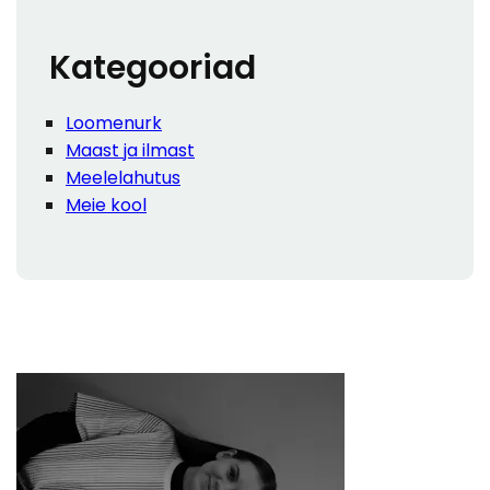
h
Kategooriad
Loomenurk
Maast ja ilmast
Meelelahutus
Meie kool