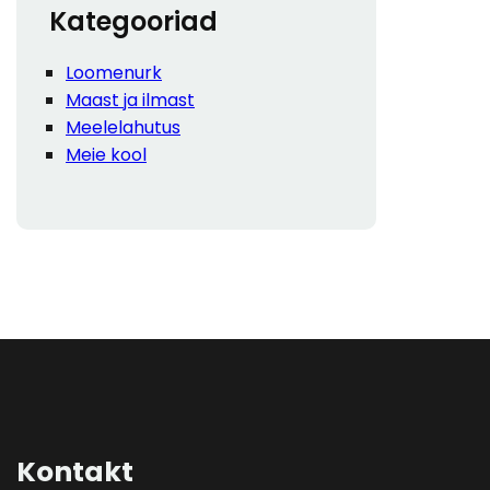
Kategooriad
Loomenurk
Maast ja ilmast
Meelelahutus
Meie kool
Kontakt