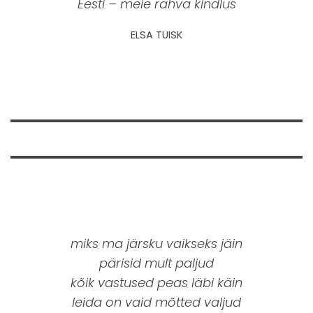
Eesti – meie rahva kindlus
ELSA TUISK
miks ma järsku vaikseks jäin
pärisid mult paljud
kõik vastused peas läbi käin
leida on vaid mõtted valjud