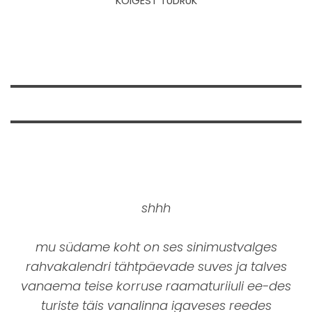
KÕIGEST TÜDRUK
shhh
mu südame koht on ses sinimustvalges
rahvakalendri tähtpäevade suves ja talves
vanaema teise korruse raamaturiiuli ee-des
turiste täis vanalinna igaveses reedes