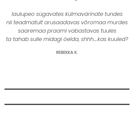
laulupeo sügavates külmavärinate tundes
nii teadmatult arusaadavas võromaa murdes
saaremaa praami vabastavas tuules
ta tahab sulle midagi öelda, shhh….kas kuuled?
REBEKKA K.