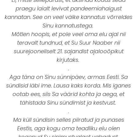
praegu laialt levivat pandeemiahaigust
kannatan. See on veel väike kannatus võrreldes
Sinu kannatustega.
Mõtlen hoopis, et pole veel oma elu ajal nii
teravalt tundnud, et Su Suur Naaber nii
suurejooneliselt 21. sajandist ajalooõpikut
kirjutaks.
.
Aga täna on Sinu sünnipäev, armas Eesti. Sa
sündisid läbi ime. Lausa kaks korda. Mis iganes
ootab ees, siis Sa väärid kohta ja aega, et
tähistada Sinu sündimist ja kestvust.
.
Ma küll sündisin selles piiratud ja punases
Eestis, aga kogu oma teadliku elu olen
kogenud Su sinimustvalget vabadust.