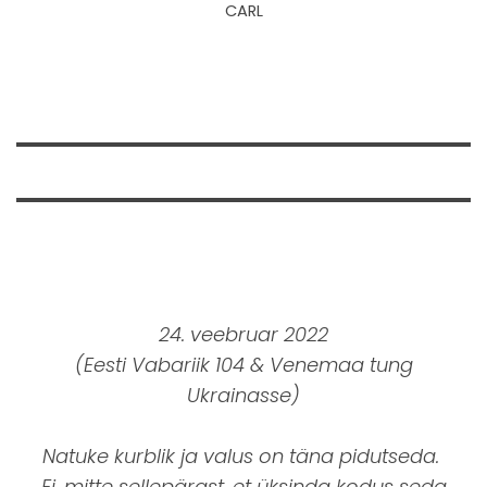
CARL
24. veebruar 2022
(Eesti Vabariik 104 & Venemaa tung
Ukrainasse)
Natuke kurblik ja valus on täna pidutseda.
Ei, mitte sellepärast, et üksinda kodus seda