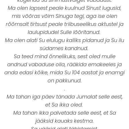
Ma olen lapsest peale kuulnud Sinust lugusid,
mis võõras võim Sinuga tegi, aga ise olen
rõõmsalt tirtsust peale triibuseelikus aktustel ja
laulupidudel Sulle lõõritanud.
Ma olen alati Su elulugu kalliks pidanud ja Su ilu
südames kandnud.
Sa teed mind õnnelikuks, sest oled mulle
andnud vabaduse olla, rääkida emakeeles ja
anda edasi kõike, mida Su 104 aastat ja enamgi
on pakkunud.
.
Ma tahan iga päev tänada Jumalat selle eest,
et Sa ikka oled.
Ma tahan ikka palvetada selle eest, et Sa
jääksid kauaks kestma.
Sa väärid alati tähistamist.