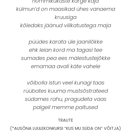
hommikukaste karge kaja
külmun’d on maasikad ühes vanaema
kruusiga
kõledaks jäänud viilkatustega maja
püüdes karata üle jaanilõkke
ehk leian kord ma tagasi tee
sumades pea ees mälestustejõkke
emamaa avali käte vahele
võibolla istun veel kunagi taas
rüübates kuuma mustsõstrateed
südames rahu, pragudeta vaas
palgeil memme paitused
TRAUTE
(*AUSÕNA LUULEKONKURSI “KUS MU SÜDA ON” VÕITJA)