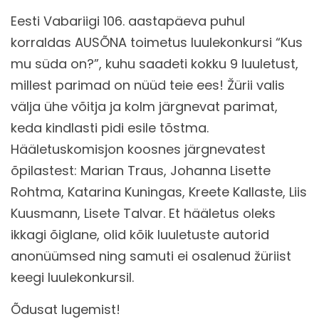
Eesti Vabariigi 106. aastapäeva puhul
korraldas AUSÕNA toimetus luulekonkursi “Kus
mu süda on?”, kuhu saadeti kokku 9 luuletust,
millest parimad on nüüd teie ees! Žürii valis
välja ühe võitja ja kolm järgnevat parimat,
keda kindlasti pidi esile tõstma.
Hääletuskomisjon koosnes järgnevatest
õpilastest: Marian Traus, Johanna Lisette
Rohtma, Katarina Kuningas, Kreete Kallaste, Liis
Kuusmann, Lisete Talvar. Et hääletus oleks
ikkagi õiglane, olid kõik luuletuste autorid
anonüümsed ning samuti ei osalenud žüriist
keegi luulekonkursil.
Õdusat lugemist!