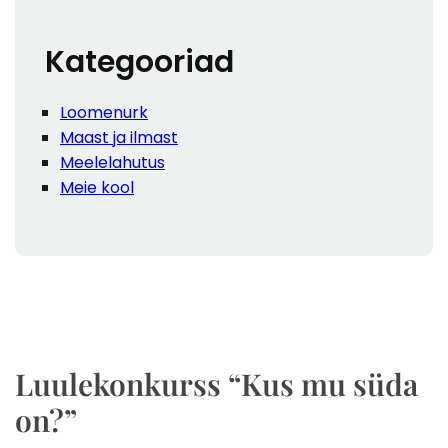
h
Kategooriad
Loomenurk
Maast ja ilmast
Meelelahutus
Meie kool
Luulekonkurss “Kus mu süda
on?”