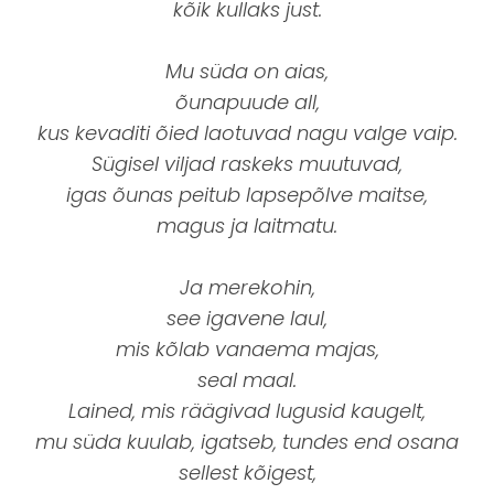
kõik kullaks just.
Mu süda on aias,
õunapuude all,
kus kevaditi õied laotuvad nagu valge vaip.
Sügisel viljad raskeks muutuvad,
igas õunas peitub lapsepõlve maitse,
magus ja laitmatu.
Ja merekohin,
see igavene laul,
mis kõlab vanaema majas,
seal maal.
Lained, mis räägivad lugusid kaugelt,
mu süda kuulab, igatseb, tundes end osana
sellest kõigest,