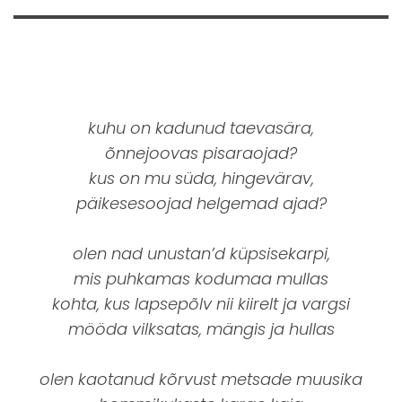
kuhu on kadunud taevasära,
õnnejoovas pisaraojad?
kus on mu süda, hingevärav,
päikesesoojad helgemad ajad?
olen nad unustan’d küpsisekarpi,
mis puhkamas kodumaa mullas
kohta, kus lapsepõlv nii kiirelt ja vargsi
mööda vilksatas, mängis ja hullas
olen kaotanud kõrvust metsade muusika