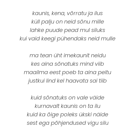
kaunis, kena, võrratu ja ilus
küll palju on neid sõnu mille
lahke puude pead mul siluks
kui vaid keegi pühendaks neid mulle
ma tean üht imekaunit neidu
kes aina sõnatuks mind viib
maailma eest poeb ta aina peitu
justkui lind kel haavata sai tiib
kuid sõnatuks on vale väide
kurnavalt kaunis on ta ilu
kuid ka õige poleks ükski näide
sest ega põhjendused vigu silu