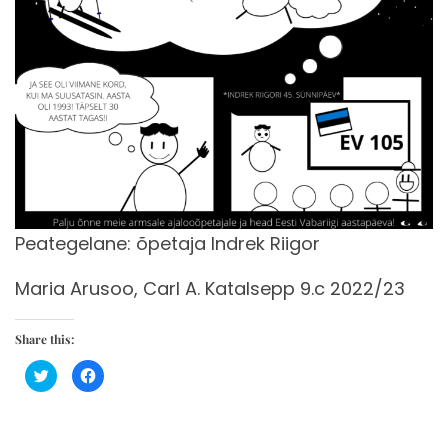
Peategelane: õpetaja Indrek Riigor
Maria Arusoo, Carl A. Katalsepp 9.c 2022/23
Share this:
C
C
l
l
i
i
c
c
k
k
t
t
o
o