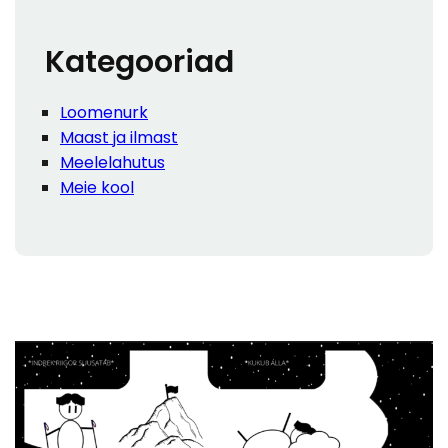
h
Kategooriad
Loomenurk
Maast ja ilmast
Meelelahutus
Meie kool