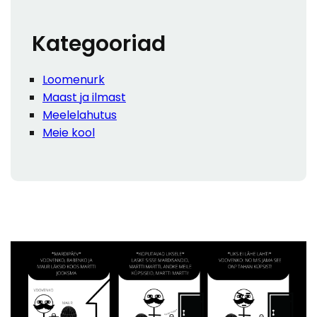
h
Kategooriad
Loomenurk
Maast ja ilmast
Meelelahutus
Meie kool