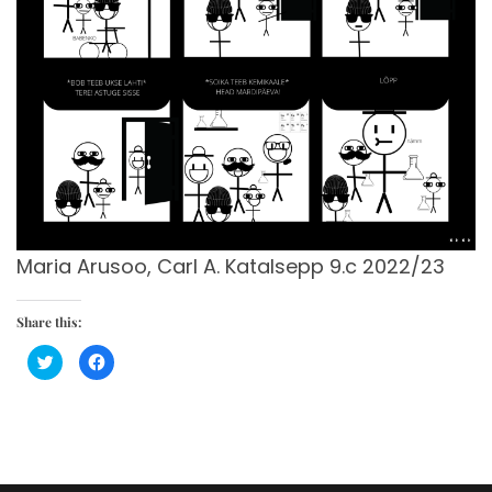
Maria Arusoo, Carl A. Katalsepp 9.c 2022/23
Share this:
C
C
l
l
i
i
c
c
k
k
t
t
o
o
s
s
h
h
a
a
r
r